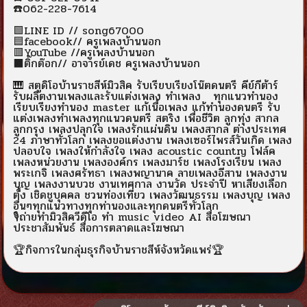
☎️062-228-7614
🟩LINE ID // song67000
🟦facebook// ครูเพลงบ้านนอก
🟥YouTube //ครูเพลงบ้านนอก
⬛ติ๊กต๊อก// อาจารย์เดช ครูเพลงบ้านนอก
🎹 สตูดิโอบ้านราชสีห์มิวสิค รับเรียบเรียงโน๊ตดนตรี คีย์กีต้าร์
รับผลิตงานเพลงและรับแต่งเพลง ทำเพลง ทุกแนวทำนอง
เรียบเรียงทำนอง master แก้เนื้อเพลง แก้ทำนองดนตรี รับ
แต่งเพลงทำเพลงทุกแนวดนตรี สตริง เพื่อชีวิต ลูกทุ่ง สากล
ลูกกรุง เพลงปลุกใจ เพลงรักแผ่นดิน เพลงสากล ต่างประเทศ
24 ภาษาทั่วโลก เพลงขอแต่งงาน เพลงเซอร์ไพรส์วันเกิด เพลง
ปลอบใจ เพลงให้กำลังใจ เพลง acoustic country โฟล์ค
เพลงหน่วยงาน เพลงองค์กร เพลงมาร์ช เพลงโรงเรียน เพลง
พระเกจิ เพลงศรัทธา เพลงพญานาค ลายเพลงอีสาน เพลงงาน
บุญ เพลงงานบวช งานเทศกาล งานวัด ประจำปี หาเสียงเลือก
ตั้ง เชิดชูบุคคล ชวนท่องเที่ยว เพลงวัฒนธรรม เพลงบุญ เพลง
อื่นๆทุกแนวทางทุกท่านองและทุกดนตรีทั่วโลก
🎙️ถ่ายทำมิวสิควีดีโอ ทำ music video AI สื่อโฆษณา
ประชาสัมพันธ์ สื่อการตลาดและโฆษณา
🏆กิจการในกลุ่มธุรกิจบ้านราชสีห์จังหวัดแพร่🏆