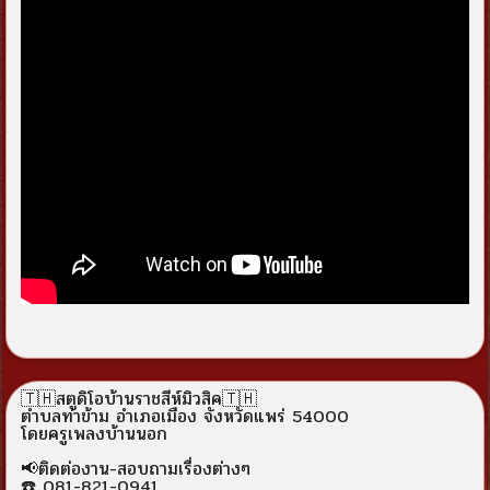
🇹🇭สตูดิโอบ้านราชสีห์มิวสิค🇹🇭
ตำบลท่าข้าม อำเภอเมือง จังหวัดแพร่ 54000
โดยครูเพลงบ้านนอก
📢ติดต่องาน-สอบถามเรื่องต่างๆ
☎️ 081-821-0941