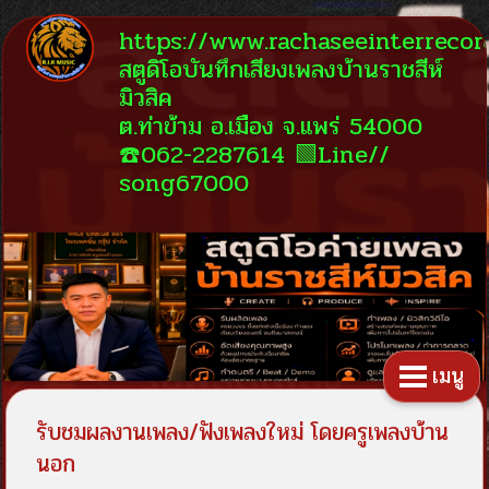
https://www.rachaseeinterreco
สตูดิโอบันทึกเสียงเพลงบ้านราชสีห์
มิวสิค
ต.ท่าข้าม อ.เมือง จ.แพร่ 54000
☎️062-2287614 🟩Line//
song67000
เมนู
รับชมผลงานเพลง/ฟังเพลงใหม่ โดยครูเพลงบ้าน
นอก