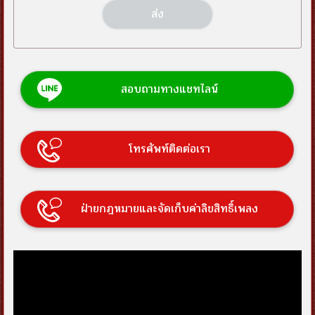
สอบถามทางแชทไลน์
โทรศัพท์ติดต่อเรา
ฝ่ายกฎหมายและจัดเก็บค่าลิขสิทธิ์เพลง