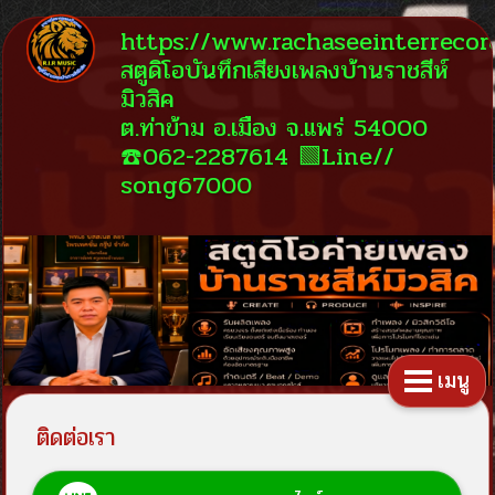
https://www.rachaseeinterreco
สตูดิโอบันทึกเสียงเพลงบ้านราชสีห์
มิวสิค
ต.ท่าข้าม อ.เมือง จ.แพร่ 54000
☎️062-2287614 🟩Line//
song67000
เมนู
ติดต่อเรา