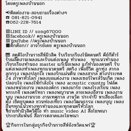
โดยครูเพลงบ้านนอก
📢ติดต่องาน-สอบถามเรื่องต่างๆ
☎️ 081-821-0941
☎️062-228-7614
🟩LINE ID // song67000
🟦facebook// ครูเพลงบ้านนอก
🟥YouTube //ครูเพลงบ้านนอก
⬛ติ๊กต๊อก// อาจารย์เดช ครูเพลงบ้านนอก
🎹 สตูดิโอบ้านราชสีห์มิวสิค รับเรียบเรียงโน๊ตดนตรี คีย์กีต้าร์
รับผลิตงานเพลงและรับแต่งเพลง ทำเพลง ทุกแนวทำนอง
เรียบเรียงทำนอง master แก้เนื้อเพลง แก้ทำนองดนตรี รับ
แต่งเพลงทำเพลงทุกแนวดนตรี สตริง เพื่อชีวิต ลูกทุ่ง สากล
ลูกกรุง เพลงปลุกใจ เพลงรักแผ่นดิน เพลงสากล ต่างประเทศ
24 ภาษาทั่วโลก เพลงขอแต่งงาน เพลงเซอร์ไพรส์วันเกิด เพลง
ปลอบใจ เพลงให้กำลังใจ เพลง acoustic country โฟล์ค
เพลงหน่วยงาน เพลงองค์กร เพลงมาร์ช เพลงโรงเรียน เพลง
พระเกจิ เพลงศรัทธา เพลงพญานาค ลายเพลงอีสาน เพลงงาน
บุญ เพลงงานบวช งานเทศกาล งานวัด ประจำปี หาเสียงเลือก
ตั้ง เชิดชูบุคคล ชวนท่องเที่ยว เพลงวัฒนธรรม เพลงบุญ เพลง
อื่นๆทุกแนวทางทุกท่านองและทุกดนตรีทั่วโลก
🎙️ถ่ายทำมิวสิควีดีโอ ทำ music video AI สื่อโฆษณา
ประชาสัมพันธ์ สื่อการตลาดและโฆษณา
🏆กิจการในกลุ่มธุรกิจบ้านราชสีห์จังหวัดแพร่🏆