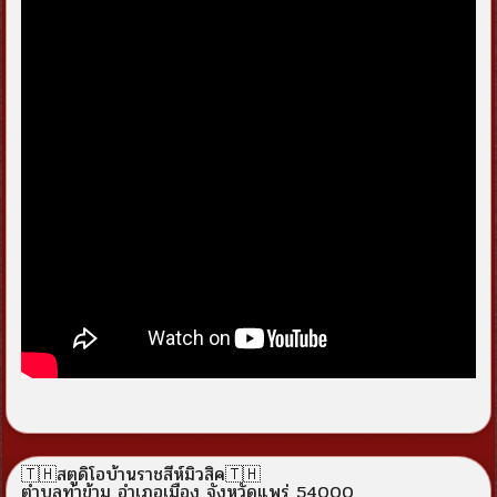
🇹🇭สตูดิโอบ้านราชสีห์มิวสิค🇹🇭
ตำบลท่าข้าม อำเภอเมือง จังหวัดแพร่ 54000